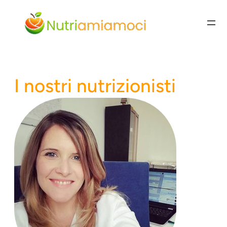
Vai
al
contenuto
I nostri nutrizionisti