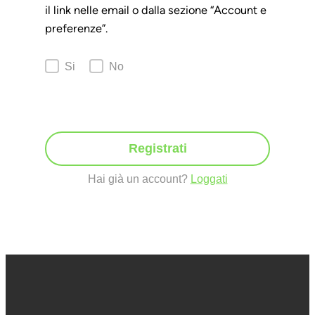
il link nelle email o dalla sezione “Account e
preferenze”.
Si
No
Registrati
Hai già un account?
Loggati