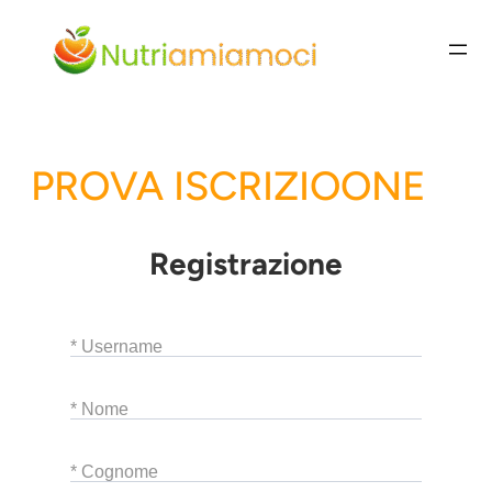
Vai
al
contenuto
PROVA ISCRIZIOONE
Registrazione
* Username
* Nome
* Cognome