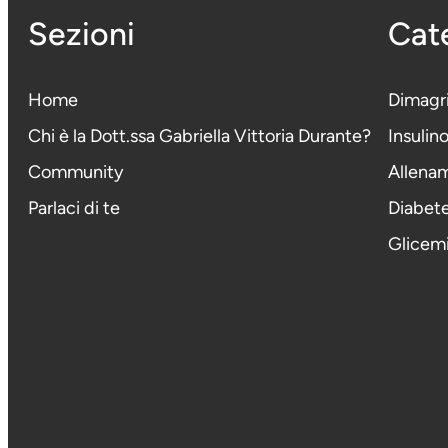
Sezioni
Cate
Home
Dimagr
Chi è la Dott.ssa Gabriella Vittoria Durante
?
Insulin
Community
Allena
Parlaci di te
Diabet
Glicem