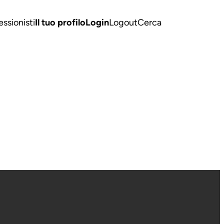
essionisti
Il tuo profilo
Login
Logout
Cerca