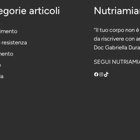
gorie articoli
Nutriami
“Il tuo corpo non 
imento
da riscrivere con
o resistenza
Doc Gabriella Dur
mento
SEGUI NUTRIAMI
e
Facebook
Instagram
TikTok
ia