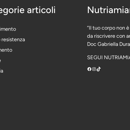
gorie articoli
Nutriami
“Il tuo corpo non 
imento
da riscrivere con
o resistenza
Doc Gabriella Dur
mento
SEGUI NUTRIAMI
e
Facebook
Instagram
TikTok
ia