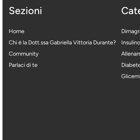
Sezioni
Cate
Home
Dimagr
Chi è la Dott.ssa Gabriella Vittoria Durante
?
Insulin
Community
Allena
Parlaci di te
Diabet
Glicem