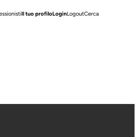
essionisti
Il tuo profilo
Login
Logout
Cerca