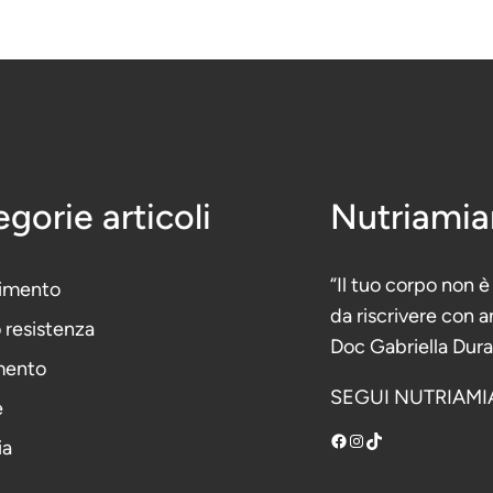
gorie articoli
Nutriami
“Il tuo corpo non 
imento
da riscrivere con
o resistenza
Doc Gabriella Dur
mento
SEGUI NUTRIAMI
e
Facebook
Instagram
TikTok
ia