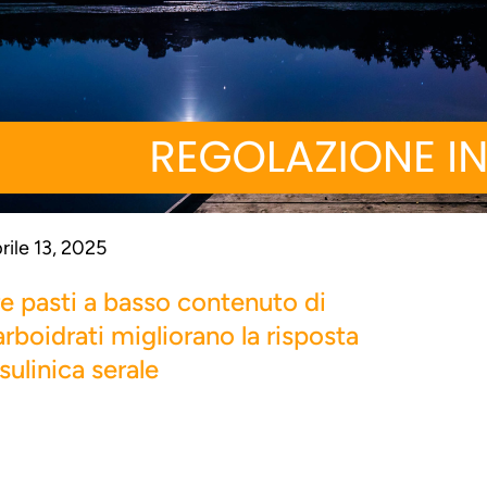
rile 13, 2025
re pasti a basso contenuto di
arboidrati migliorano la risposta
sulinica serale