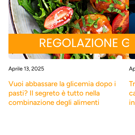
Aprile 13, 2025
Ap
Vuoi abbassare la glicemia dopo i
T
pasti? Il segreto è tutto nella
c
combinazione degli alimenti
in