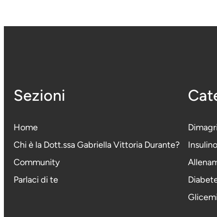
Sezioni
Cate
Home
Dimagr
Chi è la Dott.ssa Gabriella Vittoria Durante
?
Insulin
Community
Allena
Parlaci di te
Diabet
Glicem