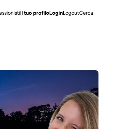
essionisti
Il tuo profilo
Login
Logout
Cerca